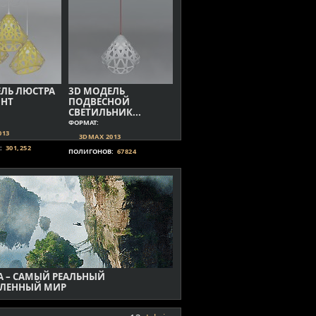
ЛЬ ЛЮСТРА
3D МОДЕЛЬ
GHT
ПОДВЕСНОЙ
СВЕТИЛЬНИК...
ФОРМАТ:
013
3DMAX 2013
:
301,252
ПОЛИГОНОВ:
67824
А – САМЫЙ РЕАЛЬНЫЙ
ЛЕННЫЙ МИР