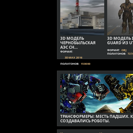
3D МОДЕЛЬ
3D МОДЕЛЬ 
ЧЕРНОБЫЛЬСКАЯ
GUARD ИЗ U
АЭС CH...
ФОРМАТ:
OBJ
ФОРМАТ:
ПОЛИГОНОВ:
727
3DMAX 2016
ПОЛИГОНОВ:
150000
ТРАНСФОРМЕРЫ: МЕСТЬ ПАДШИХ. 
СОЗДАВАЛИСЬ РОБОТЫ.