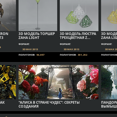
IRON
3D МОДЕЛЬ ТОРШЕР
3D МОДЕЛЬ ЛЮСТРА
3D МОДЕ
T3
ZAHA LIGHT
ТРЕХЦВЕТНАЯ Z...
ZAHA LI
ФОРМАТ:
ФОРМАТ:
ФОРМАТ:
4
3DMAX 2013
3DMAX 2013
3DMAX 2
ПОЛИГОНОВ:
94,857
ПОЛИГОНОВ:
301,252
ПОЛИГОНОВ
КАК
"АЛИСА В СТРАНЕ ЧУДЕС": СЕКРЕТЫ
ПАНДОР
СОЗДАНИЯ
ВЫМЫШ