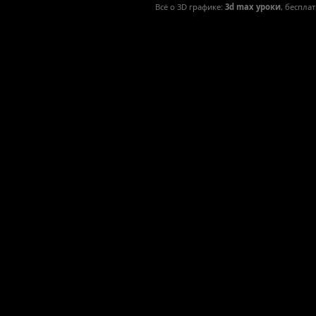
Всё о 3D графике:
3d max уроки
, беспла