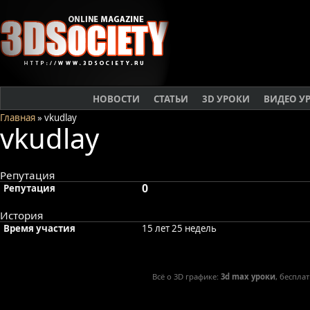
НОВОСТИ
СТАТЬИ
3D УРОКИ
ВИДЕО У
Главная
» vkudlay
vkudlay
Репутация
0
Репутация
История
Время участия
15 лет 25 недель
Всё о 3D графике:
3d max уроки
, беспла