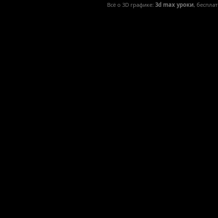
Всё о 3D графике:
3d max уроки
, беспла