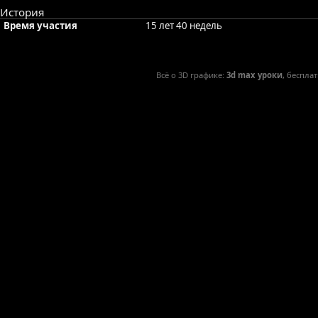
История
Время участия
15 лет 40 недель
Всё о 3D графике:
3d max уроки
, беспла