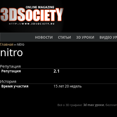
НОВОСТИ
СТАТЬИ
3D УРОКИ
ВИДЕО У
Главная
» nitro
nitro
Репутация
2.1
Репутация
История
Время участия
15 лет 20 недель
Всё о 3D графике:
3d max уроки
, беспла