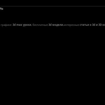
ель
D графике:
3d max уроки
, бесплатные
3d модели
,интересные
статьи о 3d и 3D 