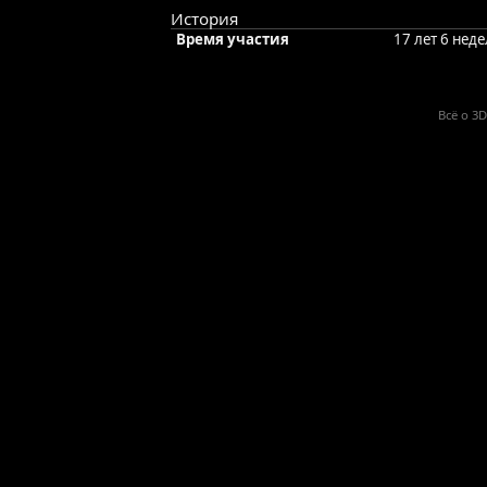
История
Время участия
17 лет 6 нед
Всё о 3