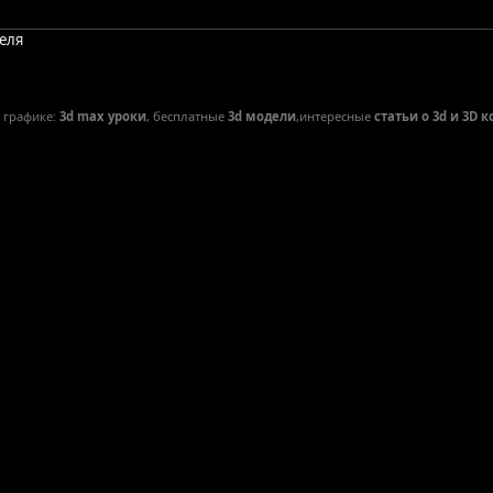
деля
D графике:
3d max уроки
, бесплатные
3d модели
,интересные
статьи о 3d и 3D 