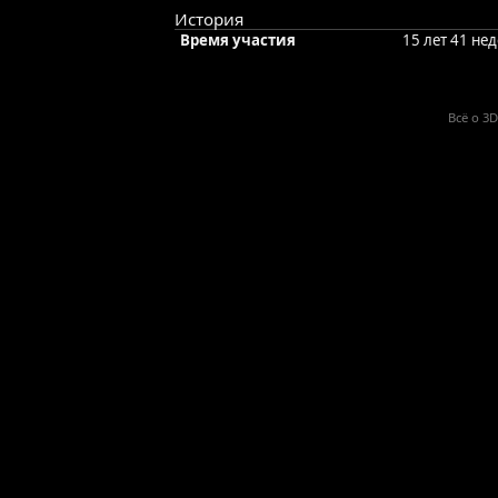
История
Время участия
15 лет 41 не
Всё о 3