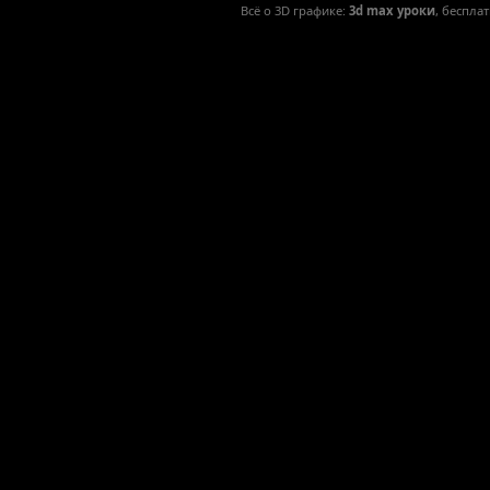
Всё о 3D графике:
3d max уроки
, беспла