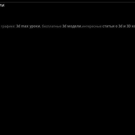
ели
D графике:
3d max уроки
, бесплатные
3d модели
,интересные
статьи о 3d и 3D 