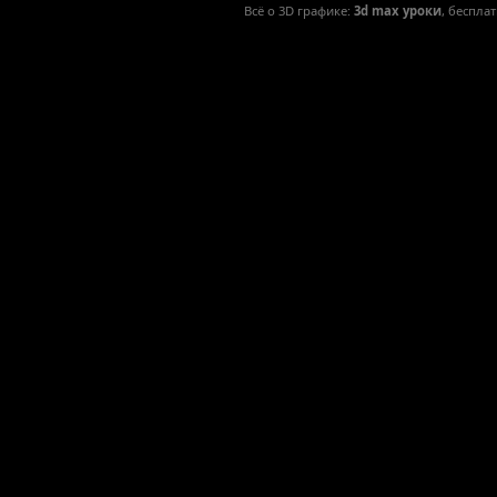
Всё о 3D графике:
3d max уроки
, беспла