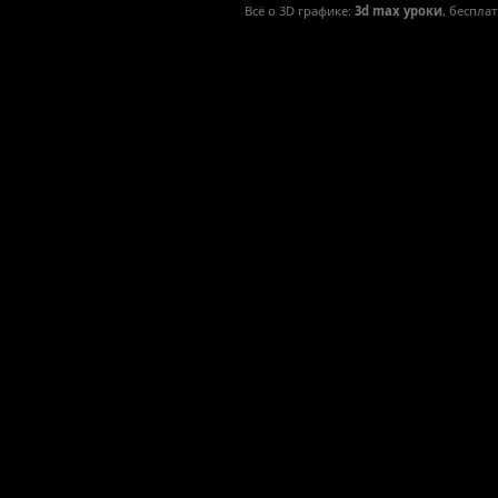
Всё о 3D графике:
3d max уроки
, беспла