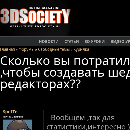
НОВОСТИ
СТАТЬИ
3D УРОКИ
ВИДЕО У
Главная
»
Форумы
»
Свободные темы
»
Курилка
Сколько вы потрати
,чтобы создавать ше
редакторах??
Spr1Te
Вообщем ,так для
пользователь
статистики,интересно )