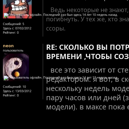
Ведь некоторые не знают,
погибнуть. У тех же, кто зн
Сообщений:
5
ссоры.
Здесь с:
07/02/2012
Рейтинг
: 0
RE: СКОЛЬКО ВЫ ПОТ
neon
пользователь
ВРЕМЕНИ ,ЧТОБЫ СОЗ
все это зависит от с
редактором. я вот, в с
нескольку недель модел
Сообщений:
10
Здесь с:
13/03/2012
пару часов или дней (
Рейтинг
: 0
модели). в максе пока