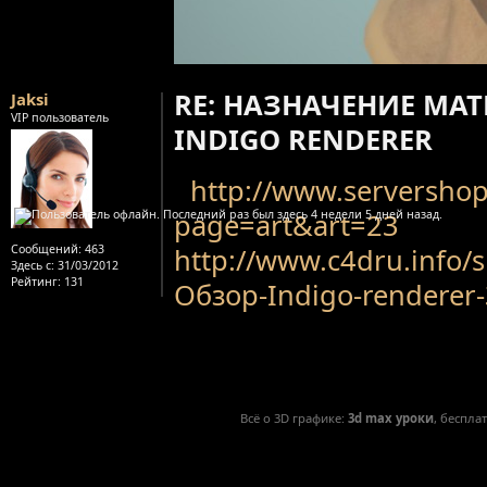
RE: НАЗНАЧЕНИЕ МА
Jaksi
VIP пользователь
INDIGO RENDERER
http://www.servershop
page=art&art=23
Сообщений:
463
http://www.c4dru.info
Здесь с:
31/03/2012
Рейтинг
: 131
Обзор-Indigo-renderer
Всё о 3D графике:
3d max уроки
, беспла