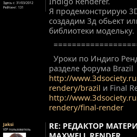
Indigo Renderer.
Здесь с:
31/03/2012
Рейтинг
: 131
Я продемонстрирую 3
создадим 3д обьект ил
библиотеки модельку.
==================
Уроки по Индиго Ренд
разделе форума Brazil
http://www.3dsociety.r
rendery/brazil
и Final R
http://www.3dsociety.r
rendery/final-render
RE: РЕДАКТОР МАТЕР
Jaksi
VIP пользователь
MAXWELL RENDER