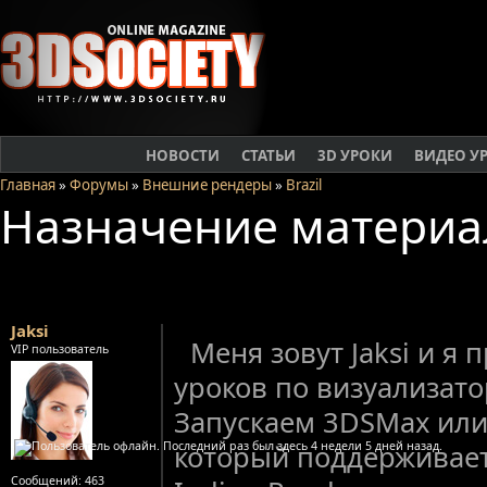
НОВОСТИ
СТАТЬИ
3D УРОКИ
ВИДЕО У
Главная
»
Форумы
»
Внешние рендеры
»
Brazil
Назначение материа
Jaksi
Меня зовут Jaksi и я
VIP пользователь
уроков по визуализатор
Запускаем 3DSMax или
который поддерживае
Сообщений:
463