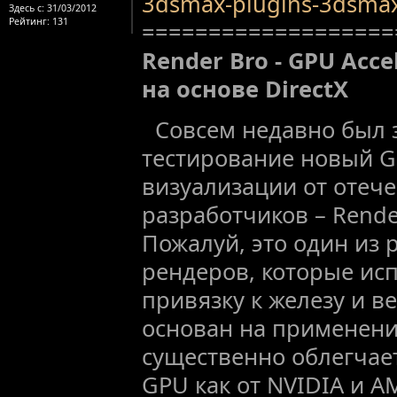
3dsmax-plugins-3dsma
Здесь с:
31/03/2012
Рейтинг
: 131
===================
Render Bro - GPU Acc
на основе DirectX
Совсем недавно был 
тестирование новый G
визуализации от отеч
разработчиков – Rende
Пожалуй, это один из
рендеров, которые ис
привязку к железу и в
основан на применении
существенно облегчае
GPU как от NVIDIA и AM