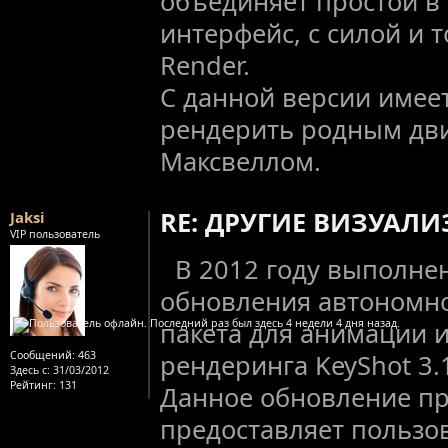
объединяет простой в
интерфейс, с силой и 
Render.
C данной версии имее
рендерить родным дв
Максвеллом.
RE: ДРУГИЕ ВИЗУАЛ
Jaksi
VIP пользователь
В 2012 году выполне
обновления автономн
пакета для анимации и
Сообщений:
463
рендеринга KeyShot 3.1
Здесь с:
31/03/2012
Рейтинг
: 131
Данное обновление п
предоставляет пользо