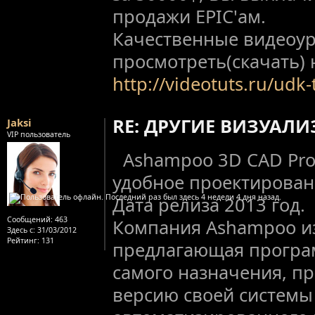
продажи EPIC'ам.
Качественные видеоу
просмотреть(скачать) 
http://videotuts.ru/udk-
RE: ДРУГИЕ ВИЗУАЛ
Jaksi
VIP пользователь
Ashampoo 3D CAD Profe
удобное проектирова
Дата релиза 2013 год.
Сообщений:
463
Компания Ashampoo из
Здесь с:
31/03/2012
Рейтинг
: 131
предлагающая програ
самого назначения, п
версию своей системы