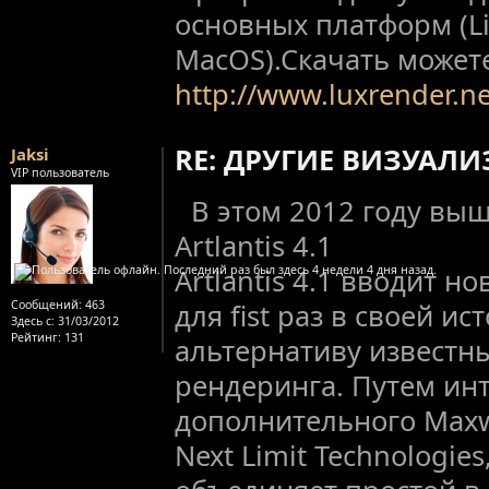
основных платформ (Li
MacOS).Скачать можете
http://www.luxrender.
RE: ДРУГИЕ ВИЗУАЛ
Jaksi
VIP пользователь
В этом 2012 году вы
Artlantis 4.1
Artlantis 4.1 вводит 
Сообщений:
463
для fist раз в своей и
Здесь с:
31/03/2012
Рейтинг
: 131
альтернативу известны
рендеринга. Путем ин
дополнительного Maxwe
Next Limit Technologies,