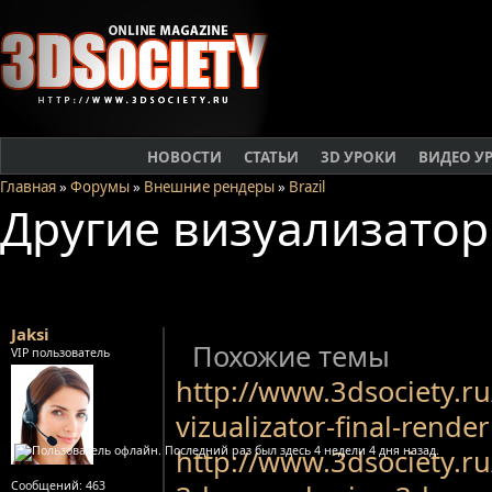
НОВОСТИ
СТАТЬИ
3D УРОКИ
ВИДЕО У
Главная
»
Форумы
»
Внешние рендеры
»
Brazil
Другие визуализато
Jaksi
Похожие темы
VIP пользователь
http://www.3dsociety.ru
vizualizator-final-render
http://www.3dsociety.ru
Сообщений:
463