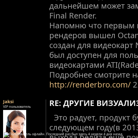
дальнейшем может зам
Final Render.
Напомню что первым и
рендеров вышел Octane
создан для видеокарт 
был доступен для пол
видеокартами ATI(Rade
Подробнее смотрите н
http://renderbro.com/
2
RE: ДРУГИЕ ВИЗУАЛ
Jaksi
VIP пользователь
Это радует, продукт б
следующем году(в 2013 
выхода релиза еще пок