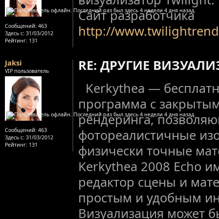
Сайт разработчика
Сообщений:
463
http://www.twilightren
Здесь с:
31/03/2012
Рейтинг
: 131
RE: ДРУГИЕ ВИЗУАЛ
Jaksi
VIP пользователь
Kerkythea — бесплат
программа с закрытым
рендеринга, позволяю
Сообщений:
463
фотореалистичные изо
Здесь с:
31/03/2012
Рейтинг
: 131
физически точные мат
Kerkythea 2008 Echo и
редактор сцены и мат
простым и удобным и
Визуализация может б