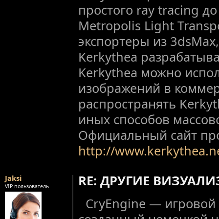
простого ray tracing д
Metropolis Light Transp
экспортеры из 3dsMax,
Kerkythea разрабатывае
Kerkythea можно испол
изображений в коммер
распространять Kerkyt
иных способов массов
Официальный сайт пр
http://www.kerkythea.n
RE: ДРУГИЕ ВИЗУАЛ
Jaksi
VIP пользователь
CryEngine — игровой
созданный немецкой ч