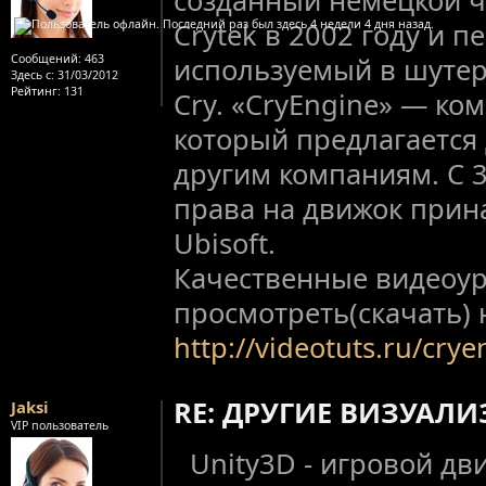
Crytek в 2002 году и 
Сообщений:
463
используемый в шутере
Здесь с:
31/03/2012
Рейтинг
: 131
Cry. «CryEngine» — ко
который предлагается
другим компаниям. С 3
права на движок прин
Ubisoft.
Качественные видеоу
просмотреть(скачать) 
http://videotuts.ru/crye
RE: ДРУГИЕ ВИЗУАЛ
Jaksi
VIP пользователь
Unity3D - игровой дв