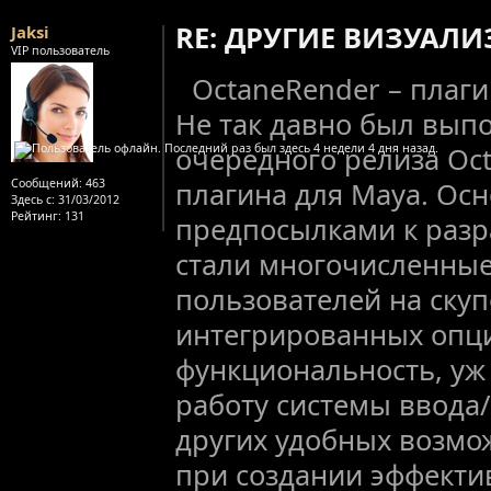
RE: ДРУГИЕ ВИЗУАЛ
Jaksi
VIP пользователь
OctaneRender – плаги
Не так давно был вып
очередного релиза Oct
Сообщений:
463
плагина для Maya. Ос
Здесь с:
31/03/2012
Рейтинг
: 131
предпосылками к разр
стали многочисленны
пользователей на ску
интегрированных опци
функциональность, уж
работу системы ввода/
других удобных возмо
при создании эффекти