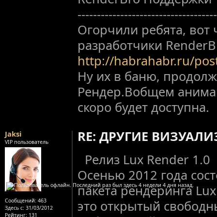
------------------------------------
Огорчили ребята, вот 
разработчики RenderB
http://habrahabr.ru/po
Ну их в баню, продол
Рендер.Вобщем анимац
скоро будет доступна.
RE: ДРУГИЕ ВИЗУАЛ
Jaksi
VIP пользователь
Релиз Lux Render 1.0
Осенью 2012 года сост
пакета рендеринга Lux
Сообщений:
463
это открытый свободн
Здесь с:
31/03/2012
Рейтинг
: 131