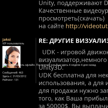
Unity, поддерживают D
Качественные видеоу
просмотреть(скачать)
на сайте
http://videotut
RE: ДРУГИЕ ВИЗУАЛ
Jaksi
VIP пользователь
UDK - игровой движок
визуализатор,немног
Unity3D.
Сообщений:
463
UDK бесплатна для не
Здесь с:
31/03/2012
Рейтинг
: 131
использования, а для 
для продажи нужно зап
того, как Ваша прибыл
за 50000$, Вы выплач