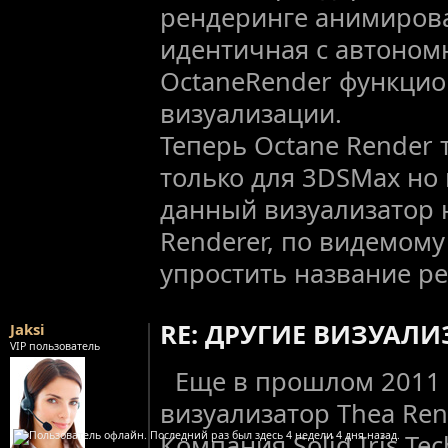
рендеринге анимиров
идентичная с автоно
OctaneRender функцио
визуализации.
Теперь Octane Render 
только для 3DSMax но 
данный визуализатор 
Renderer, по видемом
упростить название ре
RE: ДРУГИЕ ВИЗУАЛ
Jaksi
VIP пользователь
Еще в прошлом 2011 
визуализатор Thea Ren
Компания Solid Iris Te