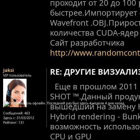
проходит от 20 до 100 
быстрее.Импортирует
Wavefront .OBJ.Прирост
количества CUDA-ядер 
Сайт разработчика
http://www.randomcont
RE: ДРУГИЕ ВИЗУАЛ
Jaksi
VIP пользователь
Еще в прошлом 2011
SHOT ™.Данный продук
вышедший на замену H
Сообщений:
463
Hybrid rendering - Bu
Здесь с:
31/03/2012
Рейтинг
: 131
возможность использ
CPU и GPU