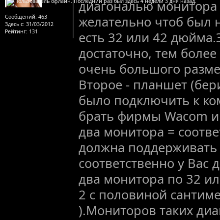
диагональю монитора (
Сообщений:
463
желательно чтоб был 
Здесь с:
31/03/2012
Рейтинг
: 131
есть 32 или 42 дюйма.
достаточно, тем более
очень большого разме
Второе - планшет (бер
было подключить к ко
брать фирмы Wacom и
два монитора = соотве
должна поддерживать 
соответственно у Вас 
два монитора по 32 ил
2 с половиной сантимет
).Мониторов таких диа