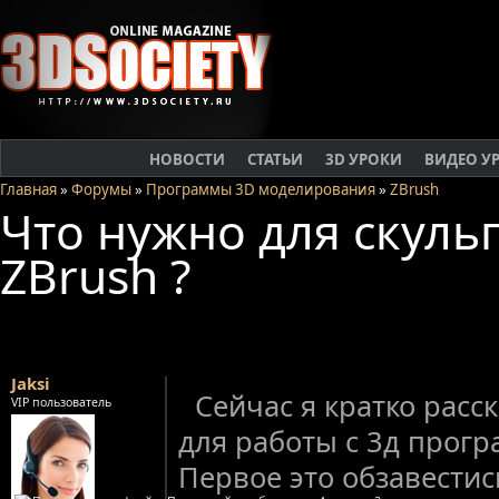
НОВОСТИ
СТАТЬИ
3D УРОКИ
ВИДЕО У
Главная
»
Форумы
»
Программы 3D моделирования
»
ZBrush
Что нужно для скуль
ZBrush ?
Jaksi
Сейчас я кратко расс
VIP пользователь
для работы с 3д прогр
Первое это обзавести