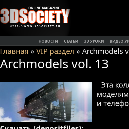
НОВОСТИ
СТАТЬИ
3D УРОКИ
ВИДЕО У
Главная
»
VIP раздел
» Archmodels v
Archmodels vol. 13
Эта кол
моделям
и телефо
Скачать (depositfiles):