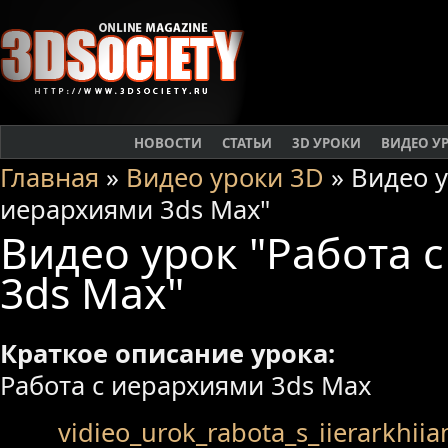
НОВОСТИ
СТАТЬИ
3D УРОКИ
ВИДЕО У
Главная
»
Видео уроки 3D
» Видео у
иерархиями 3ds Max"
Видео урок "Работа 
3ds Max"
Краткое описание урока:
Работа с иерархиями 3ds Max
vidieo_urok_rabota_s_iierarkhii