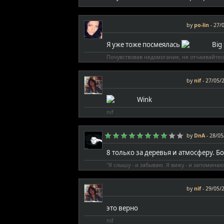
by
po-lin
-
27/0
Я уже тоже посмеялась
Почувствовав недомогание, не отчаивайтес
by
nif
-
27/05/2
nif
by
DnA
-
28/05
8 только за деревья и атмосферу. 
"Я слышу - и забываю. Я вижу - и запоминаю
by
nif
-
29/05/2
это верно
nif