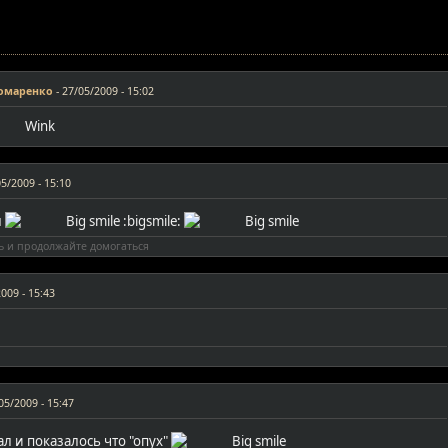
омаренко
-
27/05/2009 - 15:02
5/2009 - 15:10
л
:bigsmile:
ь и продолжайте домогаться
009 - 15:43
05/2009 - 15:47
ал и показалось что "опух"