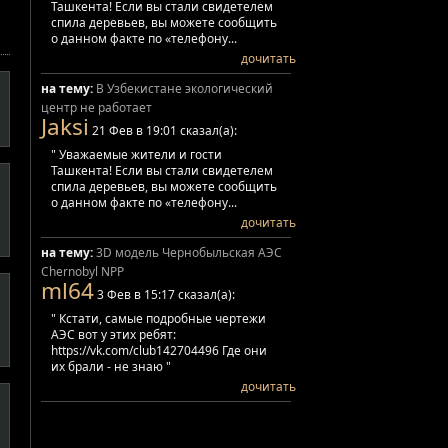
Ташкента! Если вы стали свидетелем
спила деревьев, вы можете сообщить
о данном факте по «телефону...
дочитать
на тему:
В Узбекистане экологический
центр не работает
Jaksi
21 Фев в 19:01 сказал(а):
" Уважаемые жители и гости
Ташкента! Если вы стали свидетелем
спила деревьев, вы можете сообщить
о данном факте по «телефону...
дочитать
на тему:
3D модель Чернобыльская АЭС
Chernobyl NPP
ml64
3 Фев в 15:17 сказал(а):
" Кстати, самые подробные чертежи
АЭС вот у этих ребят:
https://vk.com/club142704496 Где они
их брали - не знаю "
дочитать