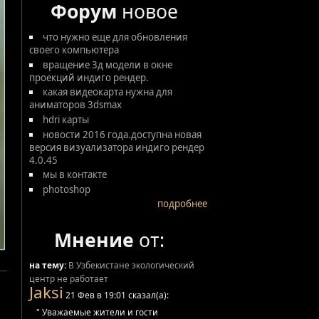
Форум
новое
что нужно еще для обновления
своего компьютера
вращение 3д модели в окне
проекций индиго рендер.
какая видеокарта нужна для
аниматоров 3dsmax
hdri карты
новости 2016 года.доступна новая
версия визуализатора индиго рендер
4.0.45
мы в контакте
photoshop
подробнее
Мнение
от:
на тему:
В Узбекистане экологический
центр не работает
Jaksi
21 Фев в 19:01 сказал(а):
" Уважаемые жители и гости