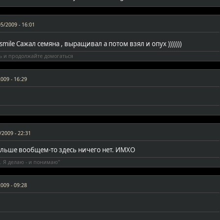
5/2009 - 16:01
Сажал семяна , выращивал а потом взял и опух )))))))
ь и продолжайте домогаться
009 - 16:29
/2009 - 22:31
Больше вообщем-то здесь ничего нет. ИМХО
. Я делаю - и понимаю"
009 - 09:28