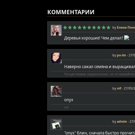
КОММЕНТАРИИ
by
Елена Пон
Деревья хорошие! Чем делал?
by
po-lin
-
27/0
Наверно сажал семяна и выращива
Почувствовав недомогание, не отчаивайтес
by
nif
-
27/05/2
onyx
nif
by
admin
-
27/
"onyx" блин, сначала быстро прочит