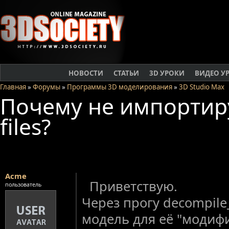
НОВОСТИ
СТАТЬИ
3D УРОКИ
ВИДЕО У
Главная
»
Форумы
»
Программы 3D моделирования
»
3D Studio Max
Почему не импортир
files?
Acme
Приветствую.
пользователь
Через прогу decompile
модель для её "модиф