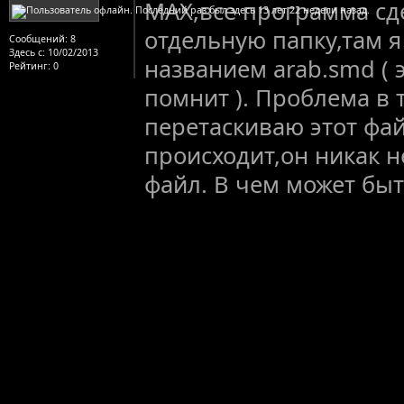
MAX,все программа сд
отдельную папку,там 
Сообщений:
8
Здесь с:
10/02/2013
названием arab.smd ( эт
Рейтинг
: 0
помнит ). Проблема в т
перетаскиваю этот фай
происходит,он никак н
файл. В чем может бы