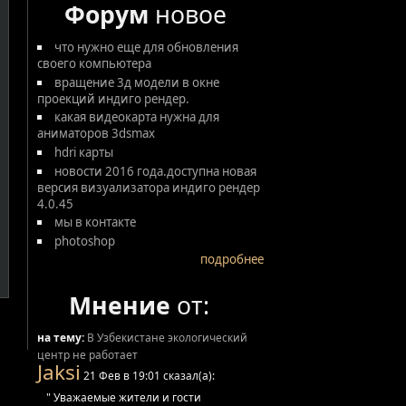
Форум
новое
что нужно еще для обновления
своего компьютера
вращение 3д модели в окне
проекций индиго рендер.
какая видеокарта нужна для
аниматоров 3dsmax
hdri карты
новости 2016 года.доступна новая
версия визуализатора индиго рендер
4.0.45
мы в контакте
photoshop
подробнее
Мнение
от:
на тему:
В Узбекистане экологический
центр не работает
Jaksi
21 Фев в 19:01 сказал(а):
" Уважаемые жители и гости