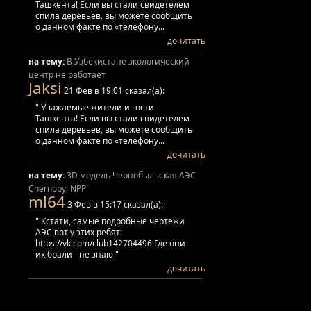
Ташкента! Если вы стали свидетелем
спила деревьев, вы можете сообщить
о данном факте по «телефону...
дочитать
на тему:
В Узбекистане экологический
центр не работает
Jaksi
21 Фев в 19:01 сказал(а):
" Уважаемые жители и гости
Ташкента! Если вы стали свидетелем
спила деревьев, вы можете сообщить
о данном факте по «телефону...
дочитать
на тему:
3D модель Чернобыльская АЭС
Chernobyl NPP
ml64
3 Фев в 15:17 сказал(а):
" Кстати, самые подробные чертежи
АЭС вот у этих ребят:
https://vk.com/club142704496 Где они
их брали - не знаю "
дочитать