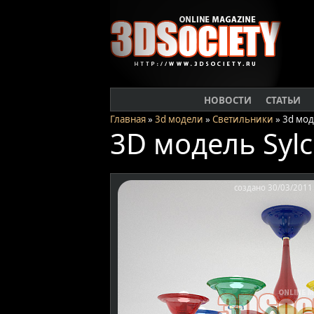
НОВОСТИ
СТАТЬИ
Главная
»
3d модели
»
Светильники
» 3d мод
3D модель Sylc
создано 30/03/201