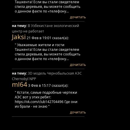
Ташкента! Если вы стали свидетелем
спила деревьев, вы можете сообщить
о данном факте по «телефону...
дочитать
на тему:
В Узбекистане экологический
центр не работает
Jaksi
21 Фев в 19:01 сказал(а):
" Уважаемые жители и гости
Ташкента! Если вы стали свидетелем
спила деревьев, вы можете сообщить
о данном факте по «телефону...
дочитать
на тему:
3D модель Чернобыльская АЭС
Chernobyl NPP
ml64
3 Фев в 15:17 сказал(а):
" Кстати, самые подробные чертежи
АЭС вот у этих ребят:
https://vk.com/club142704496 Где они
их брали - не знаю "
дочитать