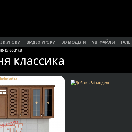
3D УРОКИ
ВИДЕО УРОКИ
3D МОДЕЛИ
VIP ФАЙЛЫ
ГАЛЕ
ня классика
ня классика
hokoladka