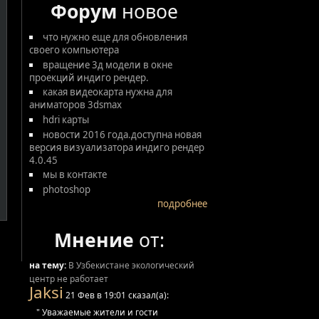
Форум
новое
что нужно еще для обновления
своего компьютера
вращение 3д модели в окне
проекций индиго рендер.
какая видеокарта нужна для
аниматоров 3dsmax
hdri карты
новости 2016 года.доступна новая
версия визуализатора индиго рендер
4.0.45
мы в контакте
photoshop
подробнее
Мнение
от:
на тему:
В Узбекистане экологический
центр не работает
Jaksi
21 Фев в 19:01 сказал(а):
" Уважаемые жители и гости