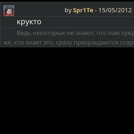
by
Spr1Te
-
15/05/2012 
крукто
Ведь некоторые не знают, что нам сужд
же, кто знает это, сразу прекращаются ссор