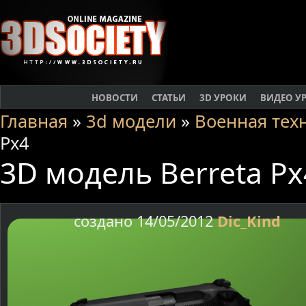
НОВОСТИ
СТАТЬИ
3D УРОКИ
ВИДЕО У
Главная
»
3d модели
»
Военная тех
Px4
3D модель Berreta Px
создано 14/05/2012
Dic_Kind