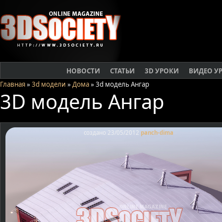
НОВОСТИ
СТАТЬИ
3D УРОКИ
ВИДЕО У
Главная
»
3d модели
»
Дома
» 3d модель Ангар
3D модель Ангар
создано 23/05/2012
panch-dima