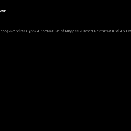
дели
D графике:
3d max уроки
, бесплатные
3d модели
,интересные
статьи о 3d и 3D 