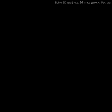
Всё о 3D графике:
3d max уроки
, беспла