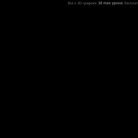
Всё о 3D графике:
3d max уроки
, беспла