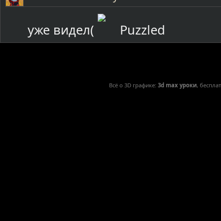
уже видел(
Всё о 3D графике:
3d max уроки
, беспла