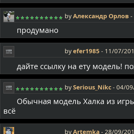
by
Александр Орлов
-
продумано
by
efer1985
-
11/07/201
дайте ссылку на ету модель! п
by
Serious_Nikc
-
04/09
Обычная модель Халка из игры
всё
by
Artemka
-
28/09/201