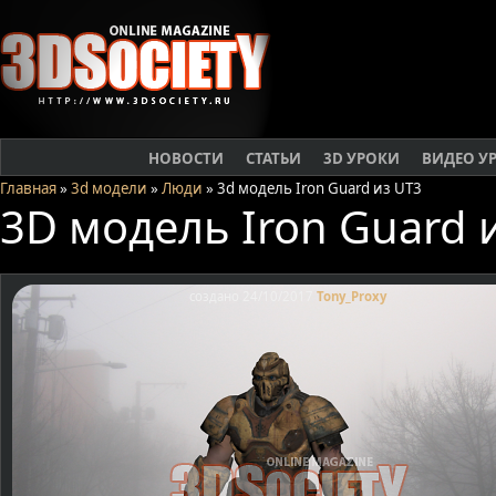
НОВОСТИ
СТАТЬИ
3D УРОКИ
ВИДЕО У
Главная
»
3d модели
»
Люди
» 3d модель Iron Guard из UT3
3D модель Iron Guard 
создано 24/10/2017
Tony_Proxy